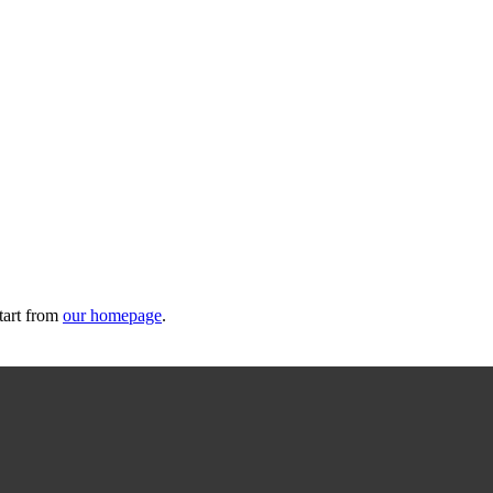
tart from
our homepage
.