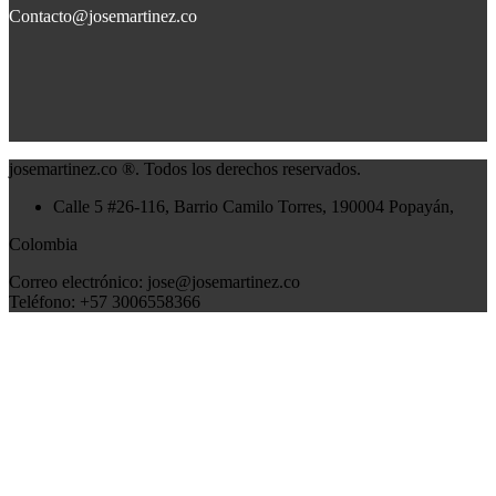
Contacto@josemartinez.co
josemartinez.co ®. Todos los derechos reservados.
Calle 5 #26-116, Barrio Camilo Torres, 190004 Popayán,
Colombia
Correo electrónico: jose@josemartinez.co
Teléfono: +57 3006558366