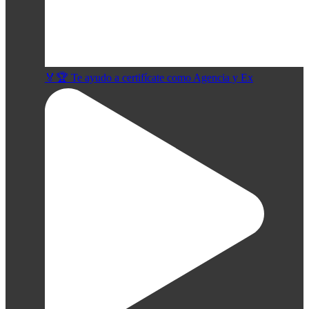
🏅🏆 Te ayudo a certifícate como Agencia y Ex