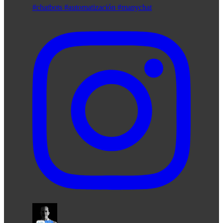
#chatbots #automatización #manychat