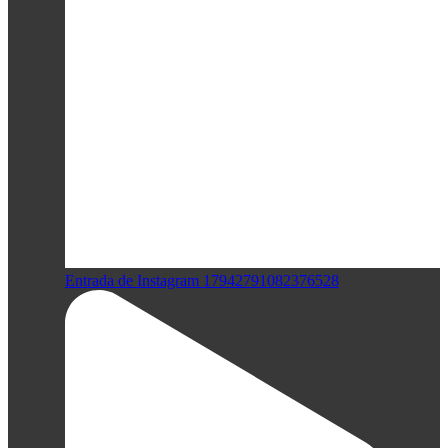
Entrada de Instagram 17942791082376528