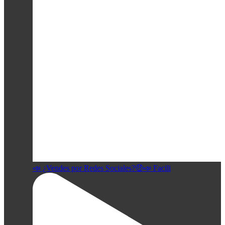
📣 ¿Vendes por Redes Sociales?🤑📣 Facili