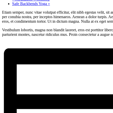
Safe Backbends Yoga
»
Etiam semper, nunc vitae volutpat efficitur, elit nibh egestas velit, sit 
per conubia nostra, per inceptos himenaeos. Aenean a dolor turpis. Aen
eros, et condimentum tortor. Ut in dictum magna. Nulla at ex eget s
Vestibulum lobortis, magna non blandit laoreet, eros est porttitor lib
parturient montes, nascetur ridiculus mus. Proin consectetur a augue nec