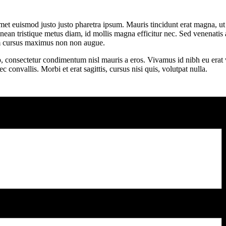
amet euismod justo justo pharetra ipsum. Mauris tincidunt erat magna, ut fr
ean tristique metus diam, id mollis magna efficitur nec. Sed venenatis ar
em cursus maximus non non augue.
ero, consectetur condimentum nisl mauris a eros. Vivamus id nibh eu era
 convallis. Morbi et erat sagittis, cursus nisi quis, volutpat nulla.