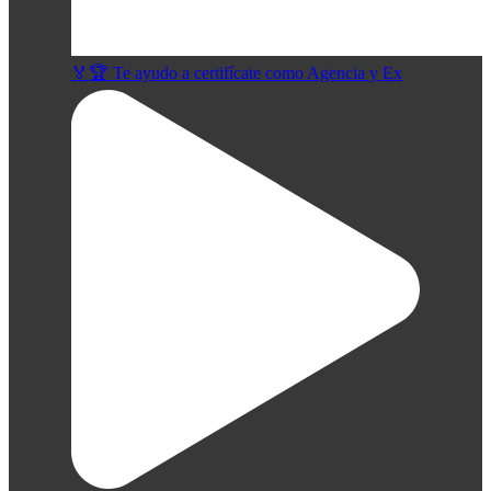
🏅🏆 Te ayudo a certifícate como Agencia y Ex