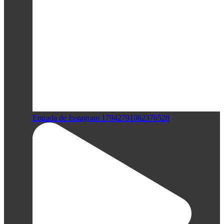
Entrada de Instagram 17942791082376528