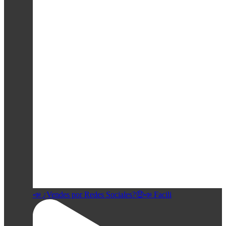
📣 ¿Vendes por Redes Sociales?🤑📣 Facili