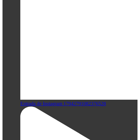
Entrada de Instagram 17942791082376528