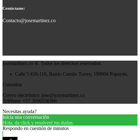
Contáctame:
Contacto@josemartinez.co
josemartinez.co ®. Todos los derechos reservados.
Calle 5 #26-116, Barrio Camilo Torres, 190004 Popayán,
Colombia
Correo electrónico: jose@josemartinez.co
Teléfono: +57 3006558366
Necesitas ayuda?
Inicia una conversación
Hola, da click y resolveré tus dudas.
Respondo en cuestión de minutos