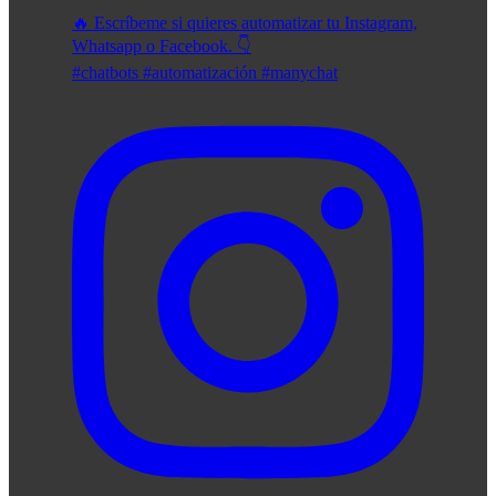
🔥 Escríbeme si quieres automatizar tu Instagram,
Whatsapp o Facebook. 👇
#chatbots #automatización #manychat