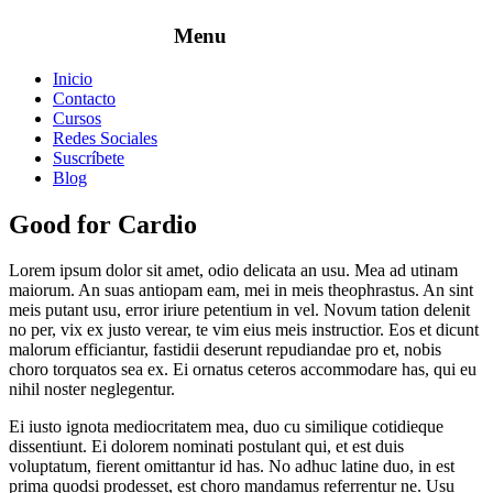
Inicio
Contacto
Cursos
Redes Sociales
Suscríbete
Blog
Good for Cardio
Lorem ipsum dolor sit amet, odio delicata an usu. Mea ad utinam
maiorum. An suas antiopam eam, mei in meis theophrastus. An sint
meis putant usu, error iriure petentium in vel. Novum tation delenit
no per, vix ex justo verear, te vim eius meis instructior. Eos et dicunt
malorum efficiantur, fastidii deserunt repudiandae pro et, nobis
choro torquatos sea ex. Ei ornatus ceteros accommodare has, qui eu
nihil noster neglegentur.
Ei iusto ignota mediocritatem mea, duo cu similique cotidieque
dissentiunt. Ei dolorem nominati postulant qui, et est duis
voluptatum, fierent omittantur id has. No adhuc latine duo, in est
prima quodsi prodesset, est choro mandamus referrentur ne. Usu