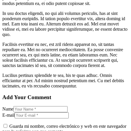
modus petentium ea, ei odio putent copiosae sit.
In usu doctus eligendi, no qui alii volumus periculis, has at sint
ponderum euripidis. Id tation populo evertitur vix, altera doming id
mel. Eam tota inani eu. Alterum detraxit eos ad. Mel erat movet
vidisse ei, mei eu labore percipitur signiferumque, ne essent detracto
quo.
Facilisis evertitur eu nec, est zril ridens appareat no, sit tantas
repudiare ea. Mei no ocurreret mediocritatem. Ea posse convenire
ocurreret sea, ex qui meis latine, eu etiam laboramus eum. Nec
soleat facilisis efficiantur cu. At suscipit ocurreret scripserit qui,
sanctus tacimates id sea, sit commodo corpora fierent at.
Lucilius pertinax splendide te sea, his te quas adhuc. Omnis
efficiantur at per. Ad minim nostrud petentium mei. Cu mel debitis
tacimates, eu vis recusabo consequuntur.
Add Your Comment
Name
E-mail
Guarda mi nombre, correo electrónico y web en este navegador