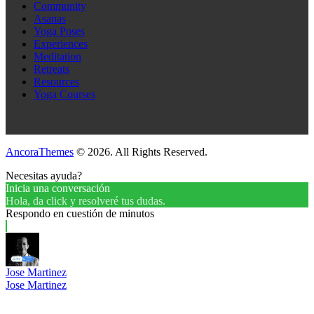
Community
Asanas
Yoga Poses
Experiences
Meditation
Retreats
Resources
Yoga Courses
AncoraThemes
© 2026. All Rights Reserved.
Necesitas ayuda?
Inicia una conversación
Hola, da click y resolveré tus dudas.
Respondo en cuestión de minutos
Jose Martinez
Jose Martinez