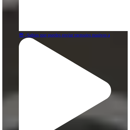
😎 ¿Sabias que puedes enviar mensajes masivos a