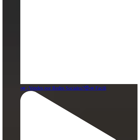
📣 ¿Vendes por Redes Sociales?🤑📣 Facili