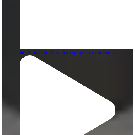
🔥 ¿Sabías que Manychat te paga por recomendar