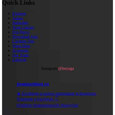
Quick Links
Features
Values
Subscribe
Yoga Classes
Our News
Download App
Cooking Tips
Yoga Shop
Ayurveda
Our Team
Lifestyle
Instagram
@beyoga
josemartinez.co
🔥 Escríbeme si quieres automatizar tu Instagram,
Whatsapp o Facebook. 👇
#chatbots #automatización #manychat