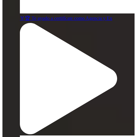
🏅🏆 Te ayudo a certifícate como Agencia y Ex