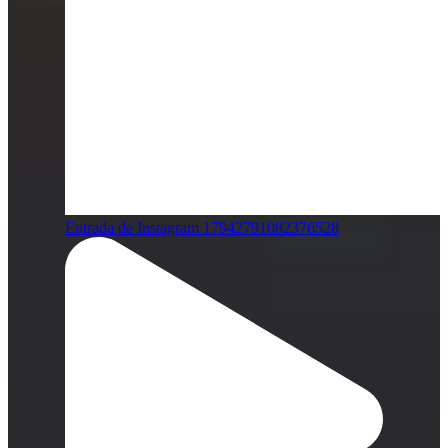
Entrada de Instagram 17942791082376528