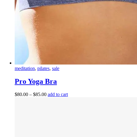
meditation
,
pilates
,
sale
Pro Yoga Bra
$
80.00
–
$
85.00
add to cart