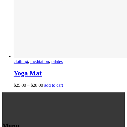
clothing
,
meditation
,
pilates
Yoga Mat
$
25.00
–
$
28.00
add to cart
Menu