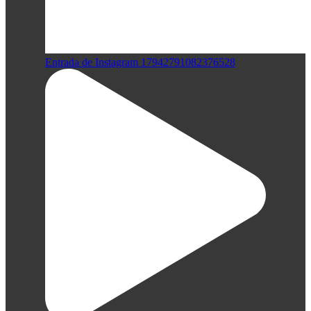
Entrada de Instagram 17942791082376528