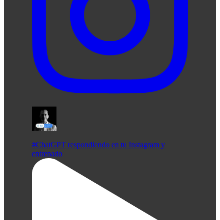
#ChatGPT respondiendo en tu Instagram y
entrenado