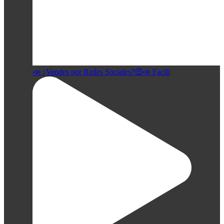
📣 ¿Vendes por Redes Sociales?🤑📣 Facili