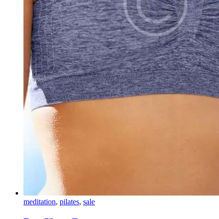
meditation
,
pilates
,
sale