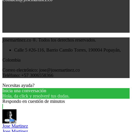
josemartinez.co ®. Todos los derechos reservados.
Calle 5 #26-116, Barrio Camilo Torres, 190004 Popayán,
Colombia
Correo electrónico: jose@josemartinez.co
Teléfono: +57 3006558366
Necesitas ayuda?
Inicia una conversación
Hola, da click y resolveré tus dudas.
Respondo en cuestión de minutos
Jose Martinez
Jose Martinez