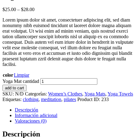
$
25.00
–
$
28.00
Lorem ipsum dolor sit amet, consectetuer adipiscing elit, sed diam
nonummy nibh euismod tincidunt ut laoreet dolore magna aliquam
erat volutpat. Ut wisi enim ad minim veniam, quis nostrud exerci
tation ullamcorper suscipit lobortis nisl ut aliquip ex ea commodo
consequat. Duis autem vel eum iriure dolor in hendrerit in vulputate
velit esse molestie consequat, vel illum dolore eu feugiat nulla
facilisis at vero eros et accumsan et iusto odio dignissim qui blandit
praesent luptatum zzril delenit augue duis dolore te feugait nulla
facilisi.
color
Limpiar
Yoga Mat cantidad
add to cart
SKU:
N/D
Categorías:
Women’s Clothes
,
Yoga Mats
,
Yoga Towels
Etiquetas:
clothing
,
meditation
,
pilates
Product ID:
233
Descripción
Información adicional
Valoraciones (0)
Descripción