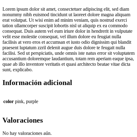
Lorem ipsum dolor sit amet, consectetuer adipiscing elit, sed diam
nonummy nibh euismod tincidunt ut laoreet dolore magna aliquam
erat volutpat. Ut wisi enim ad minim veniam, quis nostrud exerci
tation ullamcorper suscipit lobortis nisl ut aliquip ex ea commodo
consequat. Duis autem vel eum iriure dolor in hendrerit in vulputate
velit esse molestie consequat, vel illum dolore eu feugiat nulla
facilisis at vero eros et accumsan et iusto odio dignissim qui blandit
praesent luptatum zzril delenit augue duis dolore te feugait nulla
facilisi. Sed ut perspiciatis, unde omnis iste natus error sit voluptatem
accusantium doloremque laudantium, totam rem aperiam eaque ipsa,
quae ab illo inventore veritatis et quasi architecto beatae vitae dicta
sunt, explicabo.
Información adicional
color
pink, purple
Valoraciones
No hay valoraciones aún.