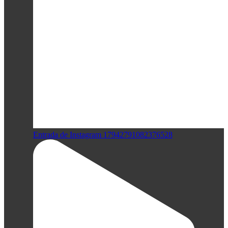
Entrada de Instagram 17942791082376528