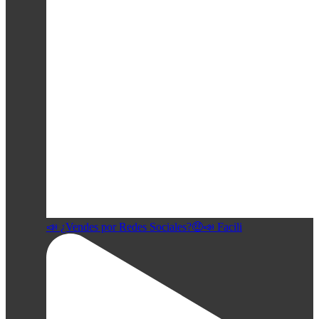
📣 ¿Vendes por Redes Sociales?🤑📣 Facili