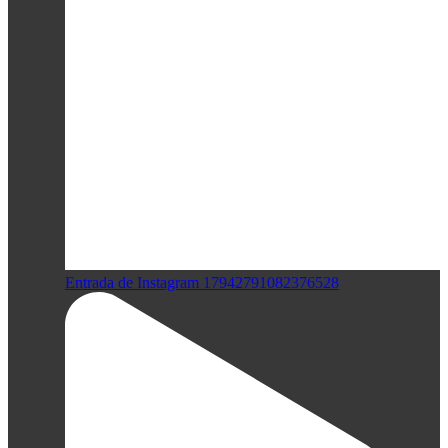
Entrada de Instagram 17942791082376528