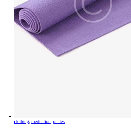
clothing
,
meditation
,
pilates