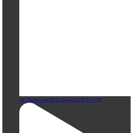
📣 ¿Vendes por Redes Sociales?🤑📣 Facili