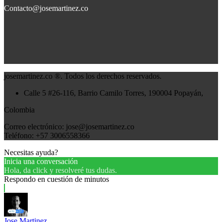
Contacto@josemartinez.co
josemartinez.co ®. Todos los derechos reservados.
Calle 5 #26-116, Barrio Camilo Torres, 190004 Popayán,
Colombia
Correo electrónico: jose@josemartinez.co
Teléfono: +57 3006558366
Necesitas ayuda?
Inicia una conversación
Hola, da click y resolveré tus dudas.
Respondo en cuestión de minutos
Jose Martinez