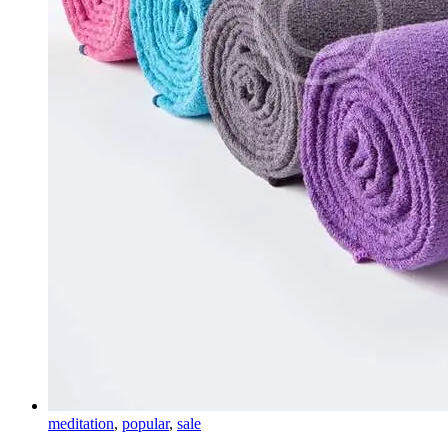
meditation
,
popular
,
sale