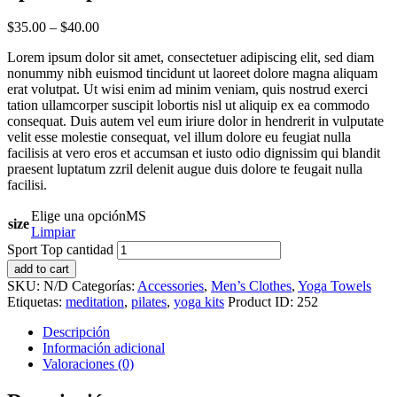
$
35.00
–
$
40.00
Lorem ipsum dolor sit amet, consectetuer adipiscing elit, sed diam
nonummy nibh euismod tincidunt ut laoreet dolore magna aliquam
erat volutpat. Ut wisi enim ad minim veniam, quis nostrud exerci
tation ullamcorper suscipit lobortis nisl ut aliquip ex ea commodo
consequat. Duis autem vel eum iriure dolor in hendrerit in vulputate
velit esse molestie consequat, vel illum dolore eu feugiat nulla
facilisis at vero eros et accumsan et iusto odio dignissim qui blandit
praesent luptatum zzril delenit augue duis dolore te feugait nulla
facilisi.
Elige una opción
M
S
size
Limpiar
Sport Top cantidad
add to cart
SKU:
N/D
Categorías:
Accessories
,
Men’s Clothes
,
Yoga Towels
Etiquetas:
meditation
,
pilates
,
yoga kits
Product ID:
252
Descripción
Información adicional
Valoraciones (0)