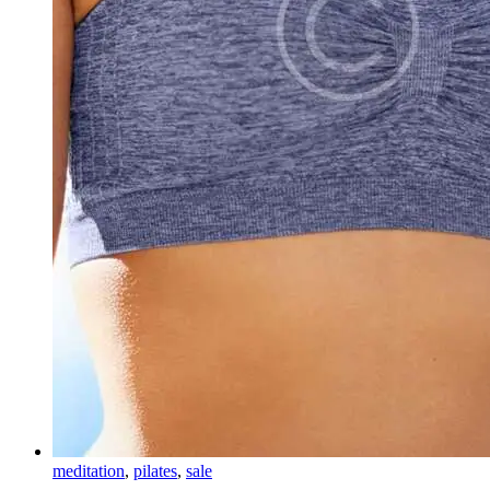
meditation
,
pilates
,
sale