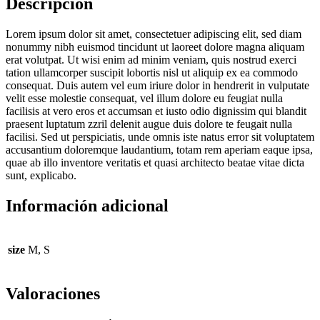
Descripción
Lorem ipsum dolor sit amet, consectetuer adipiscing elit, sed diam
nonummy nibh euismod tincidunt ut laoreet dolore magna aliquam
erat volutpat. Ut wisi enim ad minim veniam, quis nostrud exerci
tation ullamcorper suscipit lobortis nisl ut aliquip ex ea commodo
consequat. Duis autem vel eum iriure dolor in hendrerit in vulputate
velit esse molestie consequat, vel illum dolore eu feugiat nulla
facilisis at vero eros et accumsan et iusto odio dignissim qui blandit
praesent luptatum zzril delenit augue duis dolore te feugait nulla
facilisi. Sed ut perspiciatis, unde omnis iste natus error sit voluptatem
accusantium doloremque laudantium, totam rem aperiam eaque ipsa,
quae ab illo inventore veritatis et quasi architecto beatae vitae dicta
sunt, explicabo.
Información adicional
size
M, S
Valoraciones