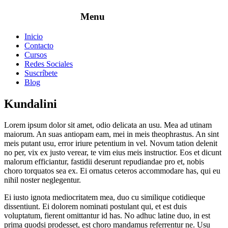
Inicio
Contacto
Cursos
Redes Sociales
Suscríbete
Blog
Kundalini
Lorem ipsum dolor sit amet, odio delicata an usu. Mea ad utinam
maiorum. An suas antiopam eam, mei in meis theophrastus. An sint
meis putant usu, error iriure petentium in vel. Novum tation delenit
no per, vix ex justo verear, te vim eius meis instructior. Eos et dicunt
malorum efficiantur, fastidii deserunt repudiandae pro et, nobis
choro torquatos sea ex. Ei ornatus ceteros accommodare has, qui eu
nihil noster neglegentur.
Ei iusto ignota mediocritatem mea, duo cu similique cotidieque
dissentiunt. Ei dolorem nominati postulant qui, et est duis
voluptatum, fierent omittantur id has. No adhuc latine duo, in est
prima quodsi prodesset, est choro mandamus referrentur ne. Usu