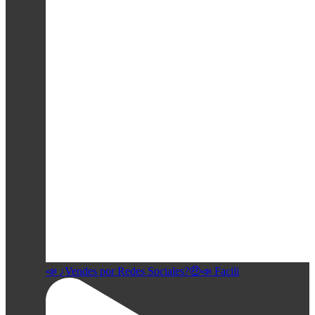
📣 ¿Vendes por Redes Sociales?🤑📣 Facili