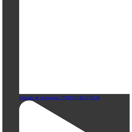
Entrada de Instagram 17942791082376528