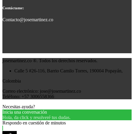
Contáctame:
Contacto@josemartinez.co
josemartinez.co ®. Todos los derechos reservados.
Calle 5 #26-116, Barrio Camilo Torres, 190004 Popayán,
Colombia
Correo electrónico: jose@josemartinez.co
Teléfono: +57 3006558366
Necesitas ayuda?
Inicia una conversación
Hola, da click y resolveré tus dudas.
Respondo en cuestión de minutos