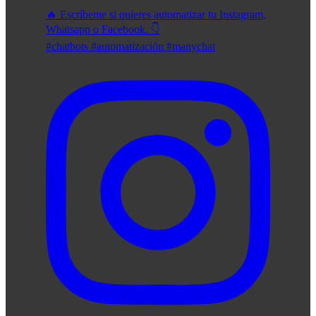
🔥 Escríbeme si quieres automatizar tu Instagram,
Whatsapp o Facebook. 👇
#chatbots #automatización #manychat