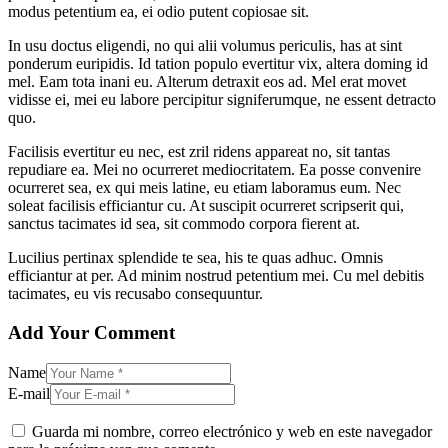
modus petentium ea, ei odio putent copiosae sit.
In usu doctus eligendi, no qui alii volumus periculis, has at sint
ponderum euripidis. Id tation populo evertitur vix, altera doming id
mel. Eam tota inani eu. Alterum detraxit eos ad. Mel erat movet
vidisse ei, mei eu labore percipitur signiferumque, ne essent detracto
quo.
Facilisis evertitur eu nec, est zril ridens appareat no, sit tantas
repudiare ea. Mei no ocurreret mediocritatem. Ea posse convenire
ocurreret sea, ex qui meis latine, eu etiam laboramus eum. Nec
soleat facilisis efficiantur cu. At suscipit ocurreret scripserit qui,
sanctus tacimates id sea, sit commodo corpora fierent at.
Lucilius pertinax splendide te sea, his te quas adhuc. Omnis
efficiantur at per. Ad minim nostrud petentium mei. Cu mel debitis
tacimates, eu vis recusabo consequuntur.
Add Your Comment
Name
E-mail
Guarda mi nombre, correo electrónico y web en este navegador