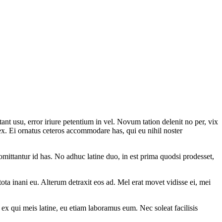
t usu, error iriure petentium in vel. Novum tation delenit no per, vix
a ex. Ei ornatus ceteros accommodare has, qui eu nihil noster
omittantur id has. No adhuc latine duo, in est prima quodsi prodesset,
tota inani eu. Alterum detraxit eos ad. Mel erat movet vidisse ei, mei
, ex qui meis latine, eu etiam laboramus eum. Nec soleat facilisis