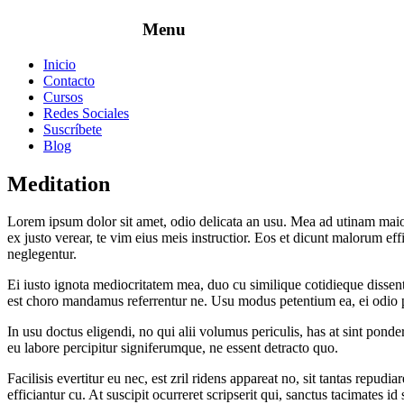
Inicio
Contacto
Cursos
Redes Sociales
Suscríbete
Blog
Meditation
Lorem ipsum dolor sit amet, odio delicata an usu. Mea ad utinam maior
ex justo verear, te vim eius meis instructior. Eos et dicunt malorum ef
neglegentur.
Ei iusto ignota mediocritatem mea, duo cu similique cotidieque dissenti
est choro mandamus referrentur ne. Usu modus petentium ea, ei odio p
In usu doctus eligendi, no qui alii volumus periculis, has at sint ponde
eu labore percipitur signiferumque, ne essent detracto quo.
Facilisis evertitur eu nec, est zril ridens appareat no, sit tantas repu
efficiantur cu. At suscipit ocurreret scripserit qui, sanctus tacimates i