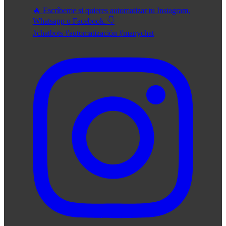
🔥 Escríbeme si quieres automatizar tu Instagram,
Whatsapp o Facebook. 👇
#chatbots #automatización #manychat