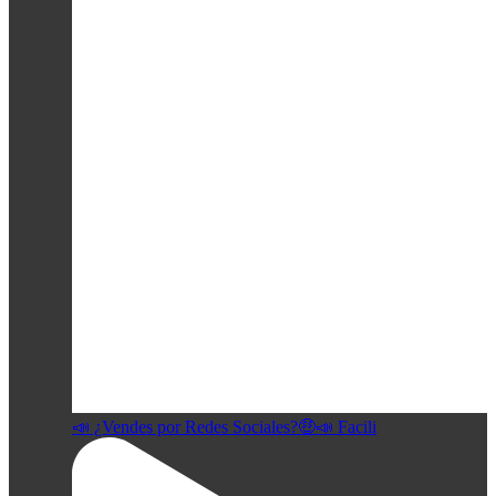
📣 ¿Vendes por Redes Sociales?🤑📣 Facili