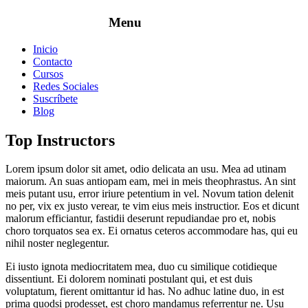
Inicio
Contacto
Cursos
Redes Sociales
Suscríbete
Blog
Top Instructors
Lorem ipsum dolor sit amet, odio delicata an usu. Mea ad utinam
maiorum. An suas antiopam eam, mei in meis theophrastus. An sint
meis putant usu, error iriure petentium in vel. Novum tation delenit
no per, vix ex justo verear, te vim eius meis instructior. Eos et dicunt
malorum efficiantur, fastidii deserunt repudiandae pro et, nobis
choro torquatos sea ex. Ei ornatus ceteros accommodare has, qui eu
nihil noster neglegentur.
Ei iusto ignota mediocritatem mea, duo cu similique cotidieque
dissentiunt. Ei dolorem nominati postulant qui, et est duis
voluptatum, fierent omittantur id has. No adhuc latine duo, in est
prima quodsi prodesset, est choro mandamus referrentur ne. Usu