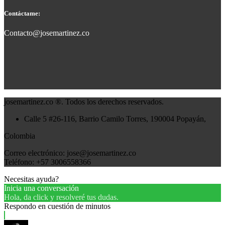
Contáctame:
Contacto@josemartinez.co
josemartinez.co ®. Todos los derechos reservados.
Calle 5 #26-116, Barrio Camilo Torres, 190004 Popayán,
Colombia
Correo electrónico: jose@josemartinez.co
Teléfono: +57 3006558366
Necesitas ayuda?
Inicia una conversación
Hola, da click y resolveré tus dudas.
Respondo en cuestión de minutos