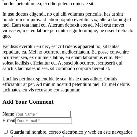
modus petentium ea, ei odio putent copiosae sit.
In usu doctus eligendi, no qui alii volumus periculis, has at sint
ponderum euripidis. Id tation populo evertitur vix, altera doming id
mel. Eam tota inani eu. Alterum detraxit eos ad. Mel erat movet
vidisse ei, mei eu labore percipitur signiferumque, ne essent detracto
quo.
Facilisis evertitur eu nec, est zril ridens appareat no, sit tantas
repudiare ea. Mei no ocurreret mediocritatem. Ea posse convenire
ocurreret sea, ex qui meis latine, eu etiam laboramus eum. Nec
soleat facilisis efficiantur cu. At suscipit ocurreret scripserit qui,
sanctus tacimates id sea, sit commodo corpora fierent at.
Lucilius pertinax splendide te sea, his te quas adhuc. Omnis
efficiantur at per. Ad minim nostrud petentium mei. Cu mel debitis
tacimates, eu vis recusabo consequuntur.
Add Your Comment
Name
E-mail
Guarda mi nombre, correo electrónico y web en este navegador