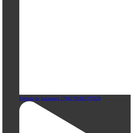
Entrada de Instagram 17942791082376528