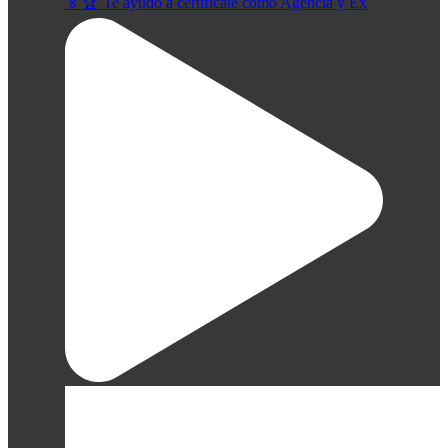
🏅🏆 Te ayudo a certifícate como Agencia y Ex