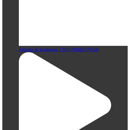
Entrada de Instagram 17942791082376528