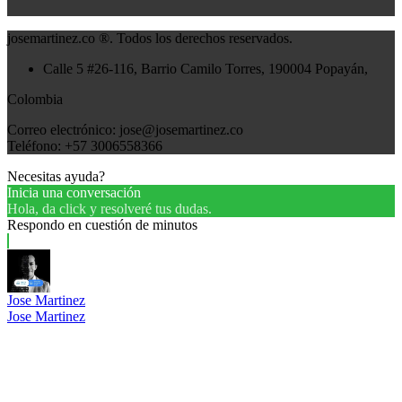
josemartinez.co ®. Todos los derechos reservados.
Calle 5 #26-116, Barrio Camilo Torres, 190004 Popayán,
Colombia
Correo electrónico: jose@josemartinez.co
Teléfono: +57 3006558366
Necesitas ayuda?
Inicia una conversación
Hola, da click y resolveré tus dudas.
Respondo en cuestión de minutos
Jose Martinez
Jose Martinez